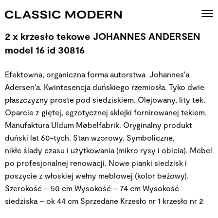
2 x krzesło tekowe JOHANNES ANDERSEN
model 16 id 30816
Efektowna, organiczna forma autorstwa Johannes'a
Adersen'a. Kwintesencja duńskiego rzemiosła. Tyko dwie
płaszczyzny proste pod siedziskiem. Olejowany, lity tek.
Oparcie z giętej, egzotycznej sklejki fornirowanej tekiem.
Manufaktura Uldum Møbelfabrik. Oryginalny produkt
duński lat 60-tych. Stan wzorowy. Symboliczne,
nikłe ślady czasu i użytkowania (mikro rysy i obicia). Mebel
po profesjonalnej renowacji. Nowe pianki siedzisk i
poszycie z włoskiej wełny meblowej (kolor beżowy).
Szerokość – 50 cm Wysokość – 74 cm Wysokość
siedziska – ok 44 cm
Sprzedane
Krzesło nr 1
krzesło nr 2