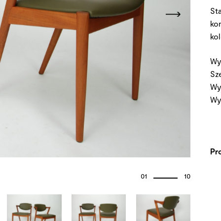
St
ko
ko
Wy
Sz
Wy
Wy
Pr
01
10