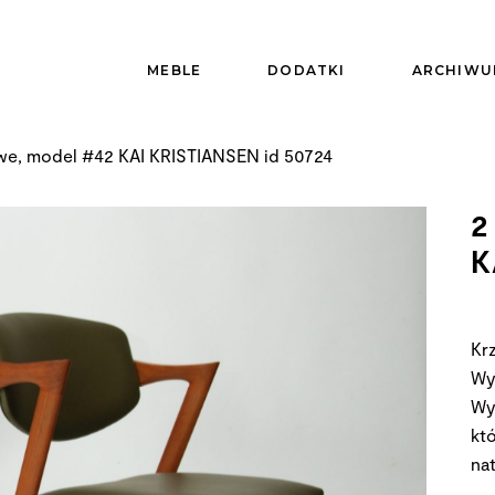
MEBLE
DODATKI
ARCHIWU
owe, model #42 KAI KRISTIANSEN id 50724
2
K
Kr
Wy
Wy
kt
nat