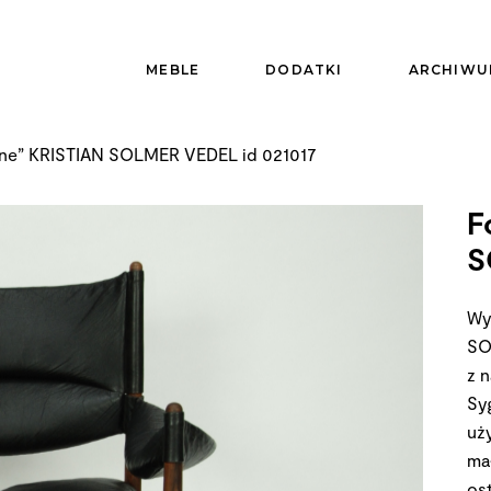
MEBLE
DODATKI
ARCHIWU
ine” KRISTIAN SOLMER VEDEL id 021017
F
S
Wy
SO
z n
Sy
uż
ma
os