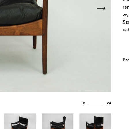
re
wy
Sz
ca
Pr
01
24