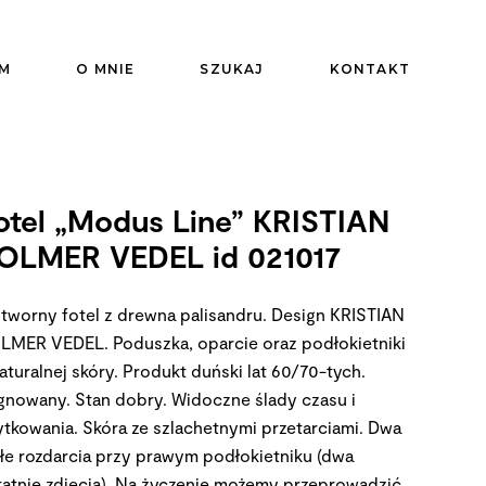
M
O MNIE
SZUKAJ
KONTAKT
otel „Modus Line” KRISTIAN
OLMER VEDEL id 021017
tworny fotel z drewna palisandru. Design KRISTIAN
LMER VEDEL. Poduszka, oparcie oraz podłokietniki
aturalnej skóry. Produkt duński lat 60/70-tych.
gnowany. Stan dobry. Widoczne ślady czasu i
ytkowania. Skóra ze szlachetnymi przetarciami. Dwa
łe rozdarcia przy prawym podłokietniku (dwa
tatnie zdjęcia). Na życzenie możemy przeprowadzić