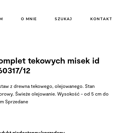
M
O MNIE
SZUKAJ
KONTAKT
omplet tekowych misek id
60317/12
staw z drewna tekowego, olejowanego. Stan
orowy. Świeże olejowanie. Wysokość - od 5 cm do
cm
Sprzedane
odukt niedostępny/sprzedany