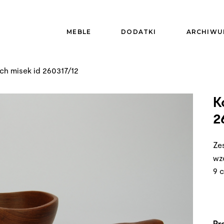
MEBLE
DODATKI
ARCHIWU
h misek id 260317/12
K
2
Ze
wz
9 
Pr