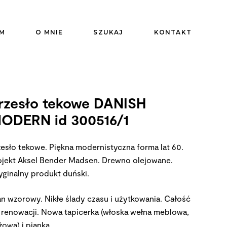
M
O MNIE
SZUKAJ
KONTAKT
rzesło tekowe DANISH
ODERN id 300516/1
zesło tekowe. Piękna modernistyczna forma lat 60.
ojekt Aksel Bender Madsen. Drewno olejowane.
yginalny produkt duński.
an wzorowy. Nikłe ślady czasu i użytkowania. Całość
 renowacji. Nowa tapicerka (włoska wełna meblowa,
owa) i pianka.