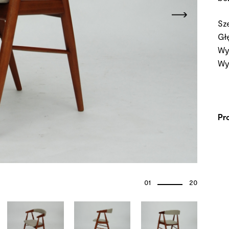
Sz
Gł
Wy
Wy
Pr
01
20