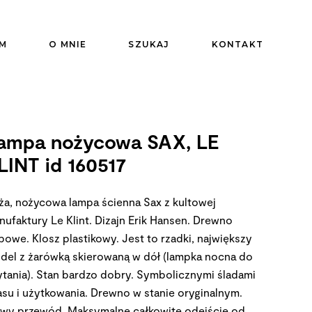
M
O MNIE
SZUKAJ
KONTAKT
ampa nożycowa SAX, LE
LINT id 160517
ża, nożycowa lampa ścienna Sax z kultowej
nufaktury Le Klint. Dizajn Erik Hansen. Drewno
bowe. Klosz plastikowy. Jest to rzadki, największy
del z żarówką skierowaną w dół (lampka nocna do
ytania). Stan bardzo dobry. Symbolicznymi śladami
asu i użytkowania. Drewno w stanie oryginalnym.
wy przewód. Maksymalne całkowite odejście od