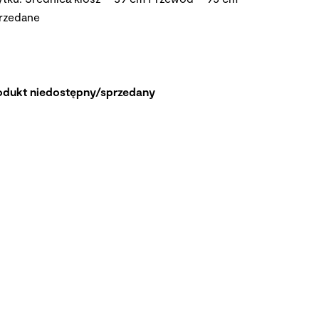
rzedane
odukt niedostępny/sprzedany