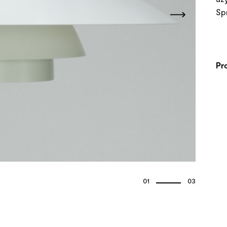
Sp
Pr
01
03