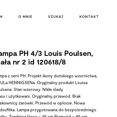
M
O MNIE
SZUKAJ
KONTAKT
ampa PH 4/3 Louis Poulsen,
iała nr 2 id 120618/8
mpa z serii PH. Projekt ikony duńskiego wzornictwa,
ULa HENNIGSENa. Oryginalny produkt Louisa
ulsena. Stan wzorowy. Nikłe ślady
asu i użytkowani. Oryginalny przewód. Brak
skownicy żarówki. Przewód w oplocie. Nowa
dsufitka. Lampa przygotowana do bezpośredniego
ytku. Średnica klosz – 39 cm Przewód – 95 cm