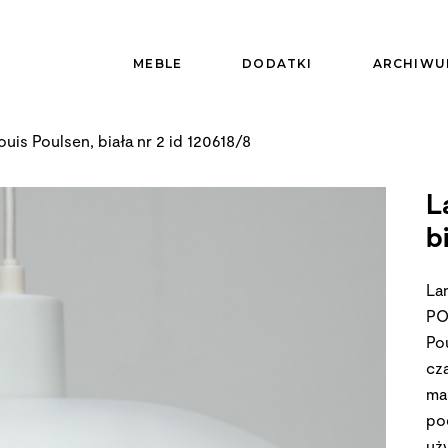
MEBLE
DODATKI
ARCHIWU
is Poulsen, biała nr 2 id 120618/8
L
b
La
PO
Po
cz
ma
po
uż