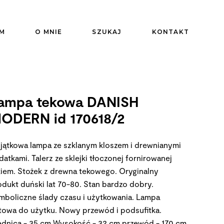
M
O MNIE
SZUKAJ
KONTAKT
ampa tekowa DANISH
ODERN id 170618/2
jątkowa lampa ze szklanym kloszem i drewnianymi
atkami. Talerz ze sklejki tłoczonej fornirowanej
kiem. Stożek z drewna tekowego. Oryginalny
odukt duński lat 70-80. Stan bardzo dobry.
mboliczne ślady czasu i użytkowania. Lampa
towa do użytku. Nowy przewód i podsufitka.
ednica - 35 cm Wysokość - 32 cm przewód - 170 cm