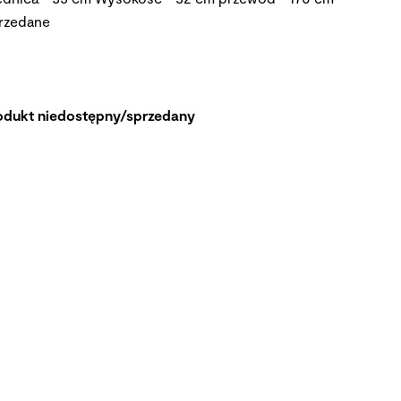
rzedane
odukt niedostępny/sprzedany