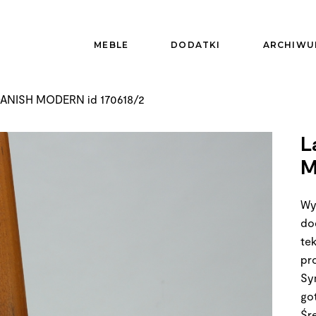
MEBLE
DODATKI
ARCHIWU
ANISH MODERN id 170618/2
L
M
Wy
dod
te
pr
Sy
go
Śr