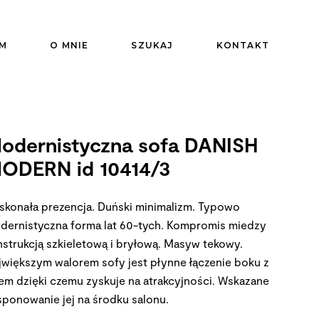
M
O MNIE
SZUKAJ
KONTAKT
odernistyczna sofa DANISH
ODERN id 10414/3
skonała prezencja. Duński minimalizm. Typowo
dernistyczna forma lat 60-tych. Kompromis miedzy
nstrukcją szkieletową i bryłową. Masyw tekowy.
jwiększym walorem sofy jest płynne łączenie boku z
łem dzięki czemu zyskuje na atrakcyjności. Wskazane
sponowanie jej na środku salonu.