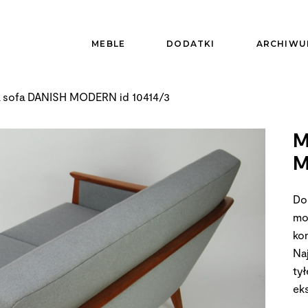
MEBLE
DODATKI
ARCHIWU
 sofa DANISH MODERN id 10414/3
M
M
Do
mo
ko
Na
ty
ek