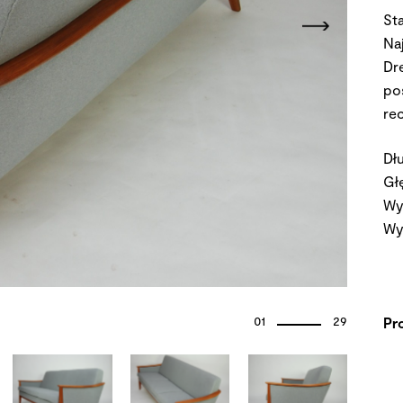
St
Na
Dr
po
re
Dł
Gł
Wy
Wy
01
29
Pr