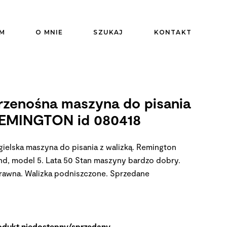
M
O MNIE
SZUKAJ
KONTAKT
rzenośna maszyna do pisania
EMINGTON id 080418
gielska maszyna do pisania z walizką. Remington
nd, model 5. Lata 50 Stan maszyny bardzo dobry.
rawna. Walizka podniszczone.
Sprzedane
odukt niedostępny/sprzedany