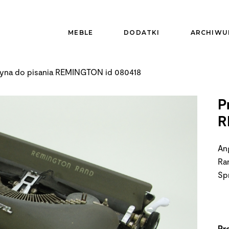
MEBLE
DODATKI
ARCHIWU
yna do pisania REMINGTON id 080418
P
R
An
Ra
Sp
Pr