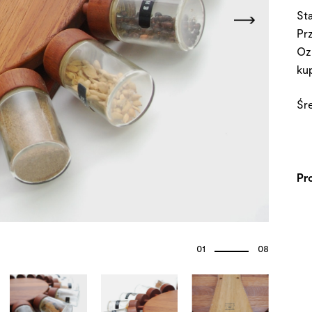
St
Pr
Oz
kup
Śr
Pr
01
08