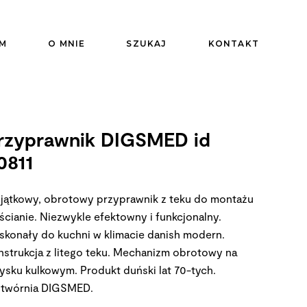
M
O MNIE
SZUKAJ
KONTAKT
rzyprawnik DIGSMED id
0811
jątkowy, obrotowy przyprawnik z teku do montażu
 ścianie. Niezwykle efektowny i funkcjonalny.
skonały do kuchni w klimacie danish modern.
nstrukcja z litego teku. Mechanizm obrotowy na
żysku kulkowym. Produkt duński lat 70-tych.
twórnia DIGSMED.