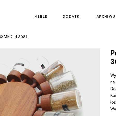
MEBLE
DODATKI
ARCHIWU
GSMED id 30811
P
3
Wy
na
Do
Ko
ło
Wy