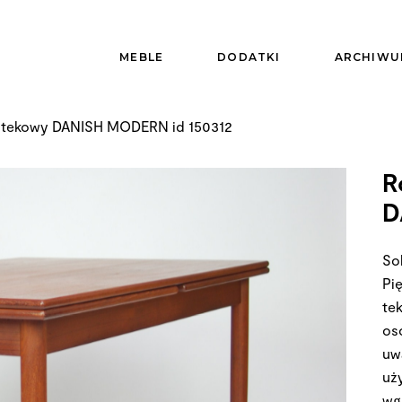
MEBLE
DODATKI
ARCHIWU
ł tekowy DANISH MODERN id 150312
R
D
Sol
Pi
te
os
uw
uż
wg