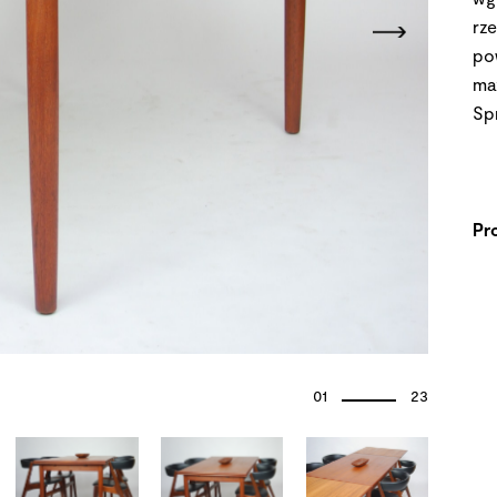
rz
po
ma
Sp
Pr
01
23