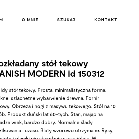
M
O MNIE
SZUKAJ
KONTAKT
ozkładany stół tekowy
ANISH MODERN id 150312
idy stół tekowy. Prosta, minimalistyczna forma.
ękne, szlachetne wybarwienie drewna. Fornir
kowy. Obrzeża i nogi z masywu tekowego. Stół na 10
ób. Produkt duński lat 60-tych. Stan, mając na
adze wiek, bardzo dobry. Normalne ślady
ytkowania i czasu. Blaty wzorowo utrzymane. Rysy,
nioty i plamki nie absorbują szczególnie. W