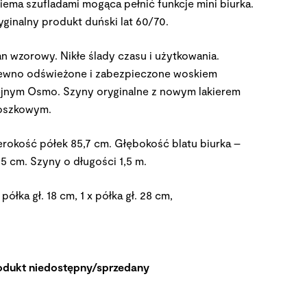
iema szufladami mogąca pełnić funkcje mini biurka.
yginalny produkt duński lat 60/70.
an wzorowy. Nikłe ślady czasu i użytkowania.
ewno odświeżone i zabezpieczone woskiem
ejnym Osmo. Szyny oryginalne z nowym lakierem
oszkowym.
erokość półek 85,7 cm. Głębokość blatu biurka –
,5 cm. Szyny o długości 1,5 m.
 półka gł. 18 cm, 1 x półka gł. 28 cm,
odukt niedostępny/sprzedany