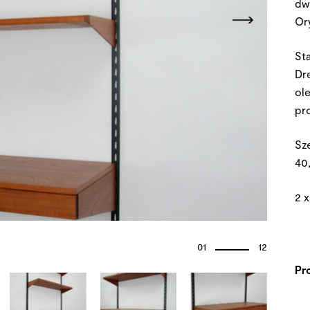
dw
Or
St
Dr
ol
pr
Sz
40
2 x
01
12
Pr