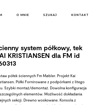
M
O MNIE
SZUKAJ
KONTAKT
cienny system półkowy, tek
AI KRISTIANSEN dla FM id
60313
staw półek ściennych Fm Møbler. Projekt Kai
istiansen. Półki Fornirowane z podpórkami z litego
ku. Szybki montaż/demontaż. Dowolna konfiguracja
szczególnych elementów. Możliwość dokładania
lejnych sekcji. Drewno woskowane. Konsola z