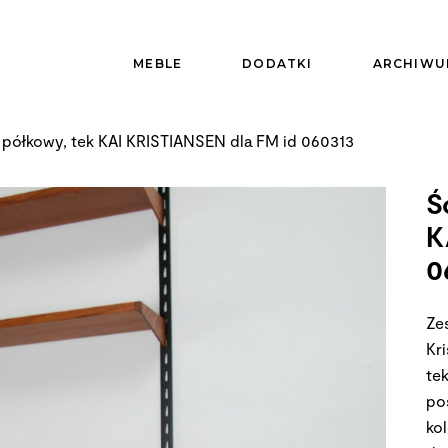
MEBLE
DODATKI
ARCHIWU
półkowy, tek KAI KRISTIANSEN dla FM id 060313
Ś
K
0
Ze
Kr
te
po
ko