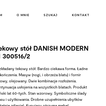
M
O MNIE
SZUKAJ
KONTAKT
ekowy stół DANISH MODERN
d 300516/2
zkładany tekowy stół. Bardzo ciekawa forma. Ładne
ończenia. Masyw (nogi, i obrzeża blatu) i fornir
kowy, olejowany. Dwie kombinacje rozłożenia.
ntynuacja usłojenia na wszystkich blatach. Produkt
ński lat 60-tych. Stan wzorowy. Symboliczne ślady
asu i użytkowania. Drobne uzupełnienia ubytków
statnie zdjęcie). Kupujący otrzyma mebel