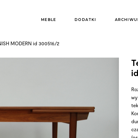
MEBLE
DODATKI
ARCHIWU
NISH MODERN id 300516/2
T
i
Ro
wyk
te
Ko
du
cz
(o