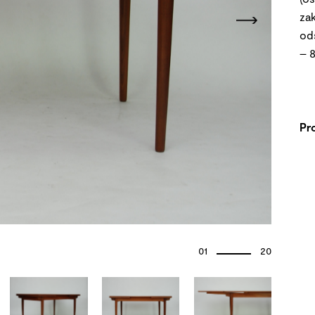
za
od
– 
Pr
01
20